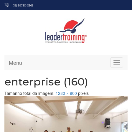
Pular
(19) 99730-0569
para
o
conteúdo
Menu
Alterna
enterprise (160)
Tamanho total da imagem:
1280
×
900
pixels