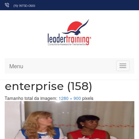
Pular
(19) 99730-0569
para
o
conteúdo
Menu
Alterna
enterprise (158)
Tamanho total da imagem:
1280
×
900
pixels