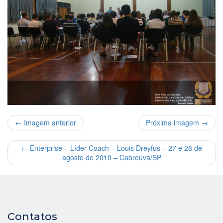
← Imagem anterior
Próxima imagem →
←
Enterprise – Líder Coach – Louis Dreyfus – 27 e 28 de
agosto de 2010 – Cabreúva/SP
Contatos