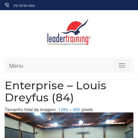
Pular
(19) 99730-0569
para
o
conteúdo
Menu
Alterna
Enterprise – Louis
Dreyfus (84)
Tamanho total da imagem:
1280
×
900
pixels