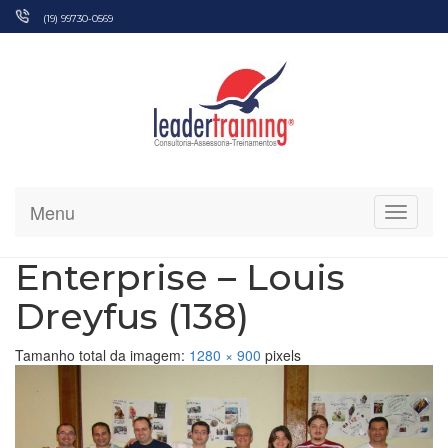
Pular
(19) 99730-0569
para
o
conteúdo
Menu
Alterna
Enterprise – Louis
Dreyfus (138)
Tamanho total da imagem:
1280
×
900
pixels