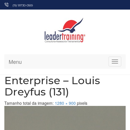
Pular
(19) 99730-0569
para
o
conteúdo
Menu
Alterna
Enterprise – Louis
Dreyfus (131)
Tamanho total da imagem:
1280
×
900
pixels