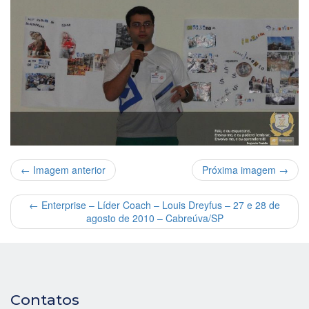
← Imagem anterior
Próxima imagem →
←
Enterprise – Líder Coach – Louis Dreyfus – 27 e 28 de
agosto de 2010 – Cabreúva/SP
Contatos