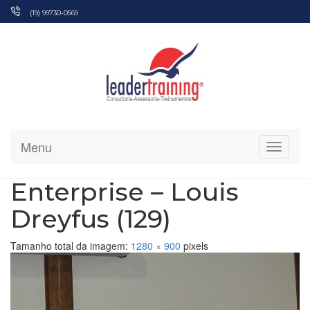
Pular
(19) 99730-0569
para
o
conteúdo
Menu
Alterna
Enterprise – Louis
Dreyfus (129)
Tamanho total da imagem:
1280
×
900
pixels