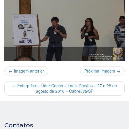
← Imagem anterior
Próxima imagem →
←
Enterprise – Líder Coach – Louis Dreyfus – 27 e 28 de
agosto de 2010 – Cabreúva/SP
Contatos