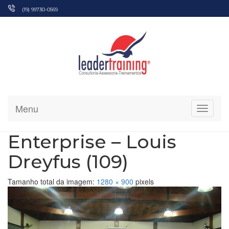
Pular
(19) 99730-0569
para
o
conteúdo
Menu
Alterna
Enterprise – Louis
Dreyfus (109)
Tamanho total da imagem:
1280
×
900
pixels