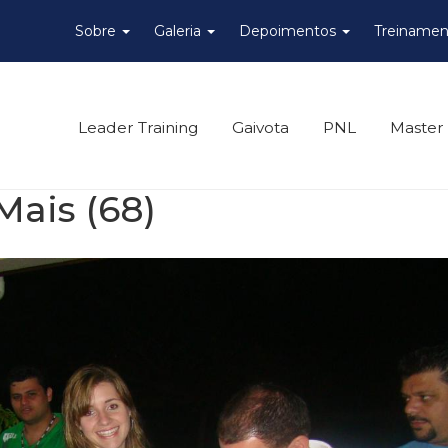
Sobre
Galeria
Depoimentos
Treinamen
Leader Training
Gaivota
PNL
Master
Mais (68)