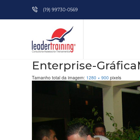
Pular para o conteúdo
(19) 99730-0569
Enterprise-Gráfica
Tamanho total da imagem:
1280
×
900
pixels