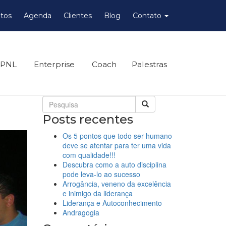
tos
Agenda
Clientes
Blog
Contato
 PNL
Enterprise
Coach
Palestras
Posts recentes
Os 5 pontos que todo ser humano
deve se atentar para ter uma vida
com qualidade!!!
Descubra como a auto disciplina
pode leva-lo ao sucesso
Arrogância, veneno da excelência
e inimigo da liderança
Liderança e Autoconhecimento
Andragogia