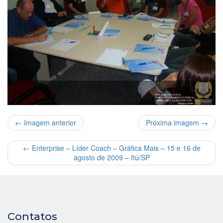
← Imagem anterior
Próxima imagem →
←
Enterprise – Líder Coach – Gráfica Mais – 15 e 16 de
agosto de 2009 – Itú/SP
Contatos