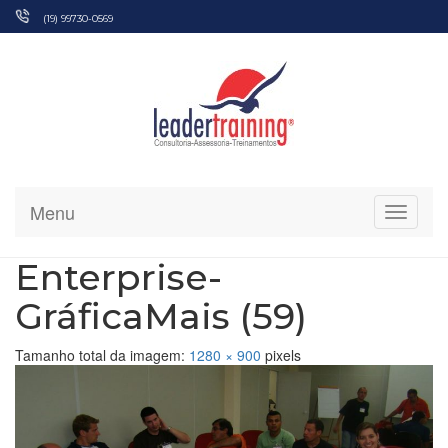
Pular
(19) 99730-0569
para
o
conteúdo
Menu
Alterna
Enterprise-
GráficaMais (59)
Tamanho total da imagem:
1280
×
900
pixels