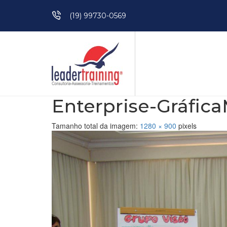
Pular para o conteúdo
(19) 99730-0569
Enterprise-Gráfica
Tamanho total da imagem:
1280
×
900
pixels