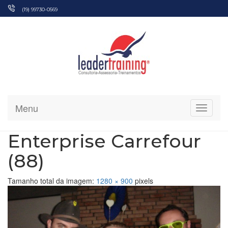
Pular
(19) 99730-0569
para
o
conteúdo
Menu
Alterna
Enterprise Carrefour
(88)
Tamanho total da imagem:
1280
×
900
pixels