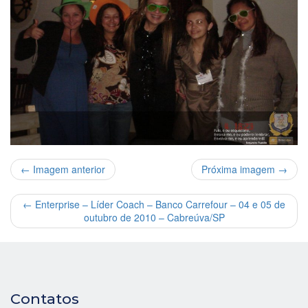
← Imagem anterior
Próxima imagem →
←
Enterprise – Líder Coach – Banco Carrefour – 04 e 05 de
outubro de 2010 – Cabreúva/SP
Contatos