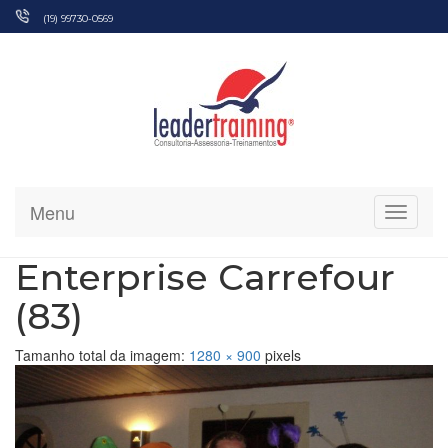
Pular
(19) 99730-0569
para
o
conteúdo
Menu
Alterna
Enterprise Carrefour
(83)
Tamanho total da imagem:
1280
×
900
pixels