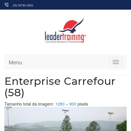
Pular
(19) 99730-0569
para
o
conteúdo
Menu
Alterna
Enterprise Carrefour
(58)
Tamanho total da imagem:
1280
×
900
pixels