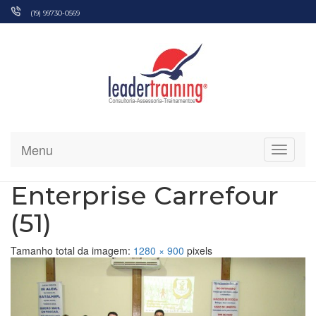
Pular
(19) 99730-0569
para
o
conteúdo
Menu
Alterna
Enterprise Carrefour
(51)
Tamanho total da imagem:
1280
×
900
pixels