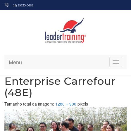
Pular
(19) 99730-0569
para
o
conteúdo
Menu
Alterna
Enterprise Carrefour
(48E)
Tamanho total da imagem:
1280
×
900
pixels