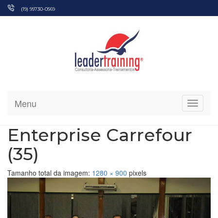
Pular
(19) 99730-0569
para
o
conteúdo
Menu
Alterna
Enterprise Carrefour
(35)
Tamanho total da imagem:
1280
×
900
pixels