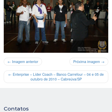
← Imagem anterior
Próxima imagem →
←
Enterprise – Líder Coach – Banco Carrefour – 04 e 05 de
outubro de 2010 – Cabreúva/SP
Contatos