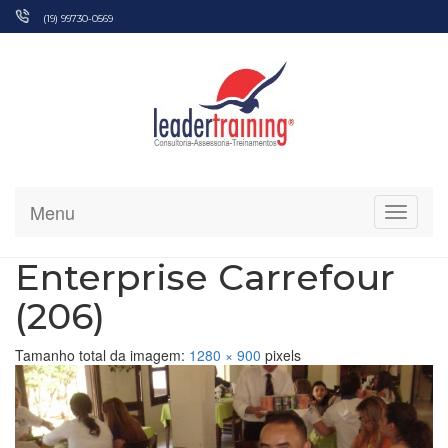
Pular
(19) 99730-0569
para
o
conteúdo
Menu
Alterna
Enterprise Carrefour
(206)
Tamanho total da imagem:
1280
×
900
pixels