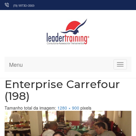
Pular
(19) 99730-0569
para
o
conteúdo
Menu
Alterna
Enterprise Carrefour
(198)
Tamanho total da imagem:
1280
×
900
pixels