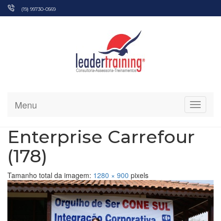
Pular
(19) 99730-0569
para
o
conteúdo
Menu
Alterna
Enterprise Carrefour
(178)
Tamanho total da imagem:
1280
×
900
pixels