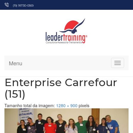
Pular
(19) 99730-0569
para
o
conteúdo
Menu
Alterna
Enterprise Carrefour
(151)
Tamanho total da imagem:
1280
×
900
pixels