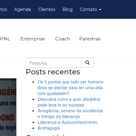
tos
Agenda
Clientes
Blog
Contato
 PNL
Enterprise
Coach
Palestras
Posts recentes
Os 5 pontos que todo ser humano
deve se atentar para ter uma vida
com qualidade!!!
Descubra como a auto disciplina
pode leva-lo ao sucesso
Arrogância, veneno da excelência
e inimigo da liderança
Liderança e Autoconhecimento
Andragogia