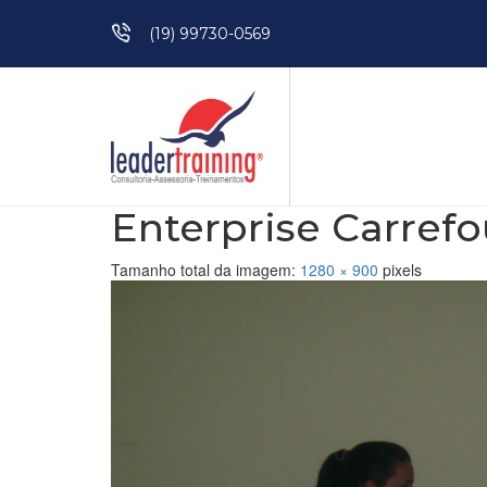
Pular para o conteúdo
(19) 99730-0569
Enterprise Carrefou
Tamanho total da imagem:
1280
×
900
pixels