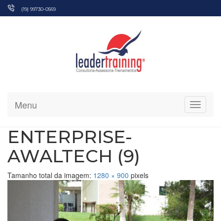
Pular
(19) 99730-0569
para
o
conteúdo
Menu
Alterna
ENTERPRISE-
AWALTECH (9)
Tamanho total da imagem:
1280
×
900
pixels