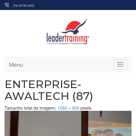
Pular
(19) 99730-0569
para
o
conteúdo
Menu
Alterna
ENTERPRISE-
AWALTECH (87)
Tamanho total da imagem:
1280
×
900
pixels