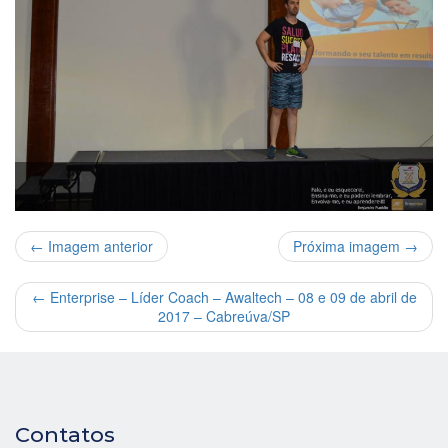
← Imagem anterior
Próxima imagem →
←
Enterprise – Líder Coach – Awaltech – 08 e 09 de abril de
2017 – Cabreúva/SP
Contatos