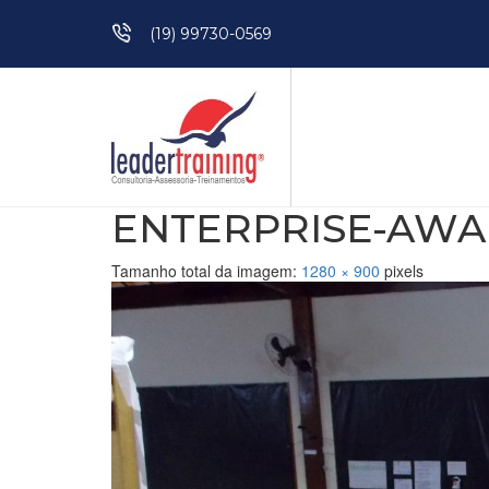
Pular para o conteúdo
(19) 99730-0569
ENTERPRISE-AWAL
Tamanho total da imagem:
1280
×
900
pixels