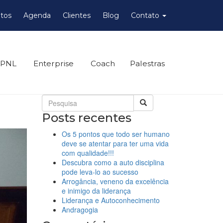
tos
Agenda
Clientes
Blog
Contato
 PNL
Enterprise
Coach
Palestras
Posts recentes
Os 5 pontos que todo ser humano
deve se atentar para ter uma vida
com qualidade!!!
Descubra como a auto disciplina
pode leva-lo ao sucesso
Arrogância, veneno da excelência
e inimigo da liderança
Liderança e Autoconhecimento
Andragogia