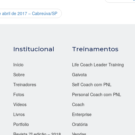
e abril de 2017 – Cabreúva/SP
Institucional
Treinamentos
Início
Life Coach Leader Training
Sobre
Gaivota
Treinadores
Self Coach com PNL
Fotos
Personal Coach com PNL
Vídeos
Coach
Livros
Enterprise
Portfolio
Oratória
Revista 7ª edição – 2018
Vendas