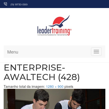
Pular
(19) 99730-0569
para
o
conteúdo
Menu
Alterna
ENTERPRISE-
AWALTECH (428)
Tamanho total da imagem:
1280
×
900
pixels