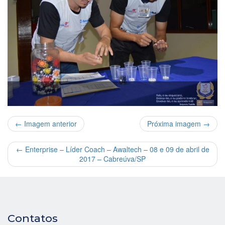
← Imagem anterior
Próxima imagem →
←
Enterprise – Líder Coach – Awaltech – 08 e 09 de abril de
2017 – Cabreúva/SP
Contatos