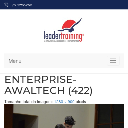
Pular
(19) 99730-0569
para
o
conteúdo
Menu
Alterna
ENTERPRISE-
AWALTECH (422)
Tamanho total da imagem:
1280
×
900
pixels