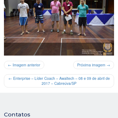
← Imagem anterior
Próxima imagem →
←
Enterprise – Líder Coach – Awaltech – 08 e 09 de abril de
2017 – Cabreúva/SP
Contatos