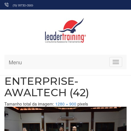
Pular
(19) 99730-0569
para
o
conteúdo
Menu
Alterna
ENTERPRISE-
AWALTECH (42)
Tamanho total da imagem:
1280
×
900
pixels