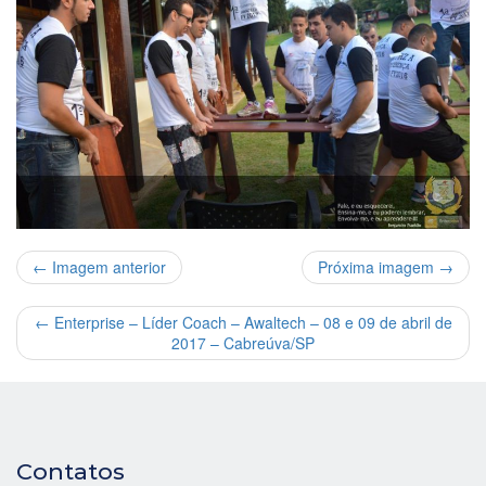
← Imagem anterior
Próxima imagem →
←
Enterprise – Líder Coach – Awaltech – 08 e 09 de abril de
2017 – Cabreúva/SP
Contatos