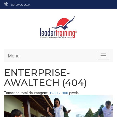
Pular
(19) 99730-0569
para
o
conteúdo
Menu
Alterna
ENTERPRISE-
AWALTECH (404)
Tamanho total da imagem:
1280
×
900
pixels