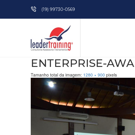
Pular para o conteúdo
(19) 99730-0569
ENTERPRISE-AWAL
Tamanho total da imagem:
1280
×
900
pixels