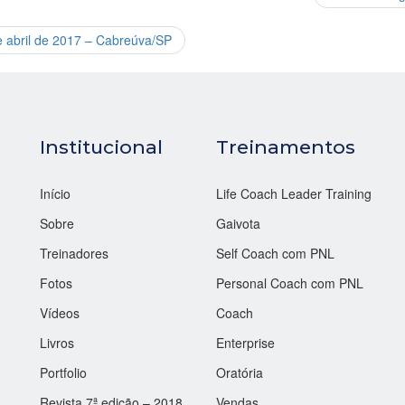
e abril de 2017 – Cabreúva/SP
Institucional
Treinamentos
Início
Life Coach Leader Training
Sobre
Gaivota
Treinadores
Self Coach com PNL
Fotos
Personal Coach com PNL
Vídeos
Coach
Livros
Enterprise
Portfolio
Oratória
Revista 7ª edição – 2018
Vendas