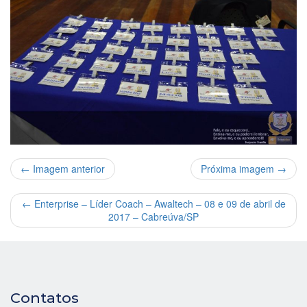
← Imagem anterior
Próxima imagem →
←
Enterprise – Líder Coach – Awaltech – 08 e 09 de abril de
2017 – Cabreúva/SP
Contatos