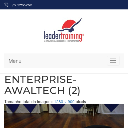
Pular
(19) 99730-0569
para
o
conteúdo
Menu
Alterna
ENTERPRISE-
AWALTECH (2)
Tamanho total da imagem:
1280
×
900
pixels