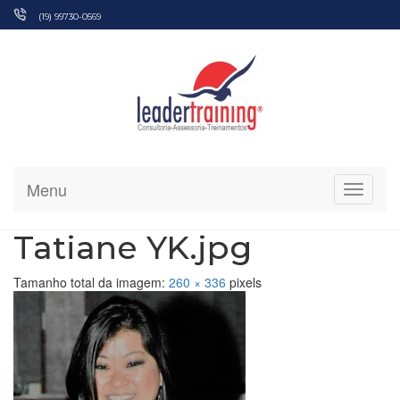
Pular
(19) 99730-0569
para
o
conteúdo
Menu
Alterna
Tatiane YK.jpg
Tamanho total da imagem:
260
×
336
pixels