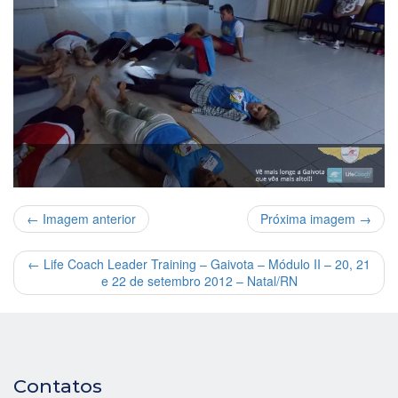
← Imagem anterior
Próxima imagem →
←
Life Coach Leader Training – Gaivota – Módulo II – 20, 21
e 22 de setembro 2012 – Natal/RN
Contatos