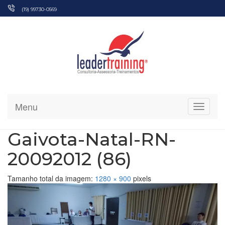
Pular
(19) 99730-0569
para
o
conteúdo
Menu
Alterna
Gaivota-Natal-RN-
20092012 (86)
Tamanho total da imagem:
1280
×
900
pixels