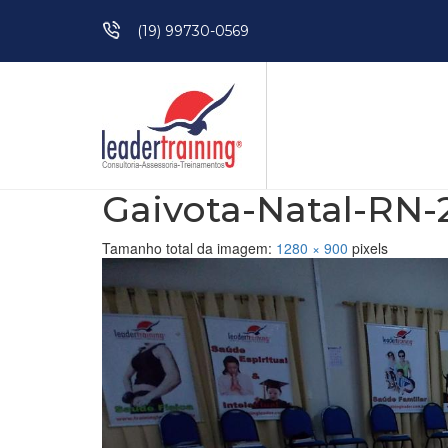
Pular para o conteúdo
(19) 99730-0569
Gaivota-Natal-RN-
Tamanho total da imagem:
1280
×
900
pixels