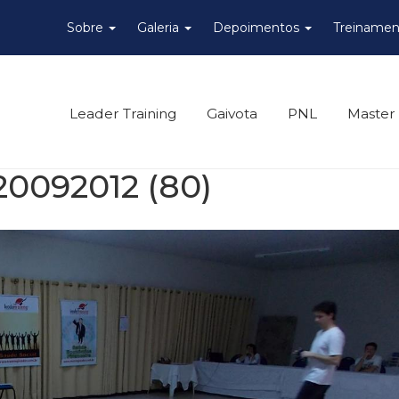
Sobre
Galeria
Depoimentos
Treinamen
Leader Training
Gaivota
PNL
Master
20092012 (80)