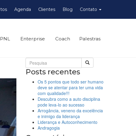
tos
Agenda
Clientes
Blog
Contato
 PNL
Enterprise
Coach
Palestras
Posts recentes
Os 5 pontos que todo ser humano
deve se atentar para ter uma vida
com qualidade!!!
Descubra como a auto disciplina
pode leva-lo ao sucesso
Arrogância, veneno da excelência
e inimigo da liderança
Liderança e Autoconhecimento
Andragogia