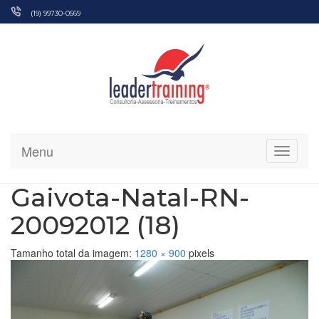
Pular
(19) 99730-0569
para
o
conteúdo
Menu
Alterna
Gaivota-Natal-RN-
20092012 (18)
Tamanho total da imagem:
1280
×
900
pixels