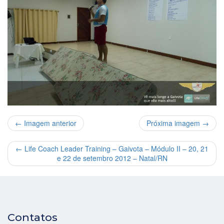
← Imagem anterior
Próxima imagem →
←
Life Coach Leader Training – Gaivota – Módulo II – 20, 21
e 22 de setembro 2012 – Natal/RN
Contatos