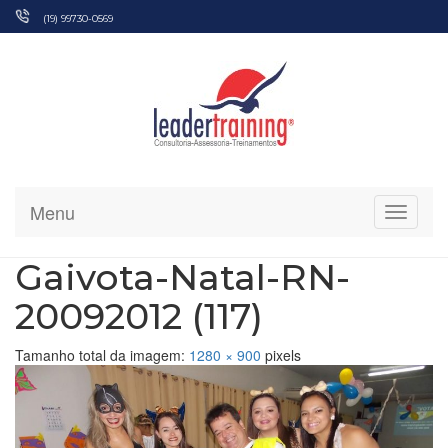
Pular
(19) 99730-0569
para
o
conteúdo
Menu
Alterna
Gaivota-Natal-RN-
20092012 (117)
Tamanho total da imagem:
1280
×
900
pixels