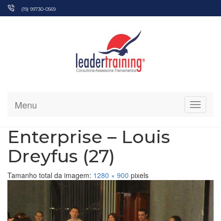
Pular
(19) 99730-0569
para
o
conteúdo
Menu
Alterna
Enterprise – Louis
Dreyfus (27)
Tamanho total da imagem:
1280
×
900
pixels