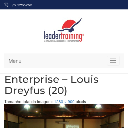
Pular
(19) 99730-0569
para
o
conteúdo
Menu
Alterna
Enterprise – Louis
Dreyfus (20)
Tamanho total da imagem:
1280
×
900
pixels