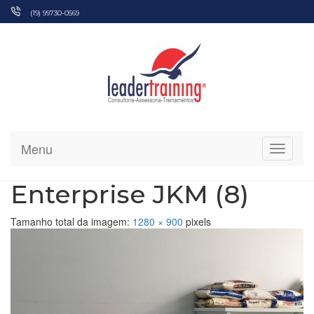
Pular
(19) 99730-0569
para
o
conteúdo
Menu
Alterna
Enterprise JKM (8)
Tamanho total da imagem:
1280
×
900
pixels