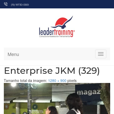
Pular
(19) 99730-0569
para
o
conteúdo
Menu
Alterna
Enterprise JKM (329)
Tamanho total da imagem:
1280
×
900
pixels