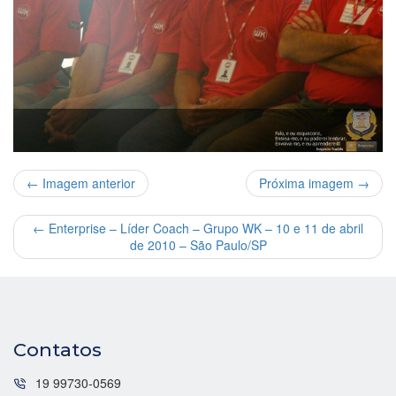
← Imagem anterior
Próxima imagem →
←
Enterprise – Líder Coach – Grupo WK – 10 e 11 de abril
de 2010 – São Paulo/SP
Contatos
19 99730-0569