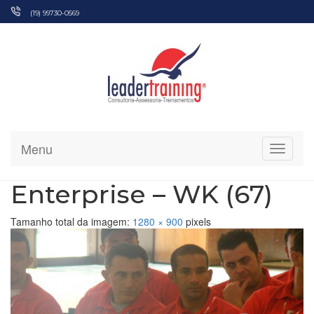
Pular
(19) 99730-0569
para
o
conteúdo
Menu
Alterna
Enterprise – WK (67)
Tamanho total da imagem:
1280
×
900
pixels