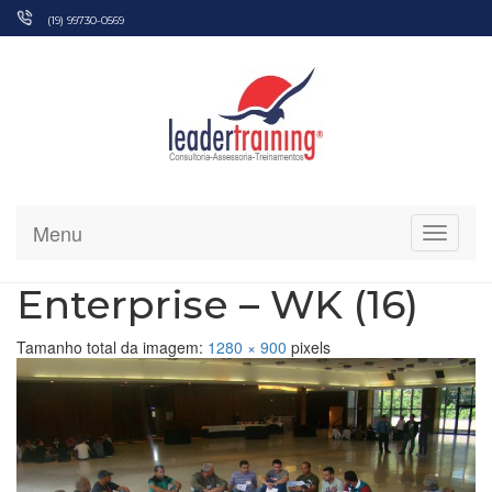
Pular
(19) 99730-0569
para
o
conteúdo
Menu
Alterna
Enterprise – WK (16)
Tamanho total da imagem:
1280
×
900
pixels