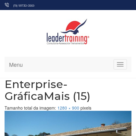
Pular
(19) 99730-0569
para
o
conteúdo
Menu
Alterna
Enterprise-
GráficaMais (15)
Tamanho total da imagem:
1280
×
900
pixels